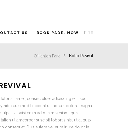
ONTACT US
BOOK PADEL NOW
O'Hanlon Park
Boho Revival
REVIVAL
lor sit amet, consectetuer adipiscing elit, sed
nibh euismod tincidunt ut laoreet dolore magna
olutpat. Ut wisi enim ad minim veniam, quis
tation ullamcorper suscipit lobortis nisl ut aliquip
 consequat. Duis autem vel eum iriure dolor in