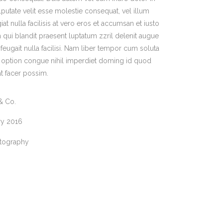
lputate velit esse molestie consequat, vel illum
at nulla facilisis at vero eros et accumsan et iusto
 qui blandit praesent luptatum zzril delenit augue
 feugait nulla facilisi. Nam liber tempor cum soluta
d option congue nihil imperdiet doming id quod
t facer possim.
& Co.
ry 2016
tography