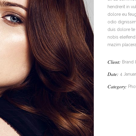
hendrerit in vu
dolore eu feugi
odio dignissim
duis dolore te
nobis eleifen
mazim placera
Client:
Brand 
Date:
4 Janua
Category:
Pho