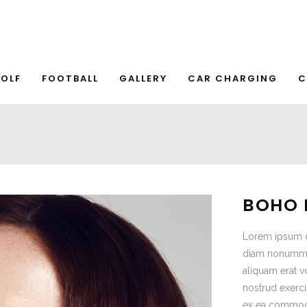
OLF
FOOTBALL
GALLERY
CAR CHARGING
C
BOHO 
Lorem ipsum do
diam nonummy 
aliquam erat v
nostrud exerci 
ex ea commodo